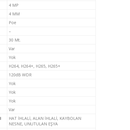
4 MP
4 MM
Poe
–
30 Mt.
Var
Yok
H264, H264+, H265, H265+
120dB WDR
Yok
Yok
Yok
Var
I
HAT İHLALİ, ALAN İHLALİ, KAYBOLAN
NESNE, UNUTULAN EŞYA