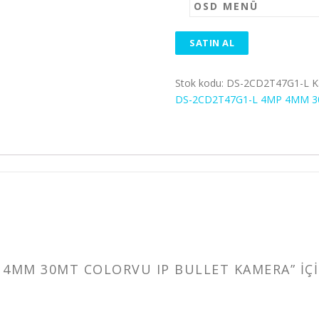
OSD MENÜ
SATIN AL
Stok kodu:
DS-2CD2T47G1-L
K
DS-2CD2T47G1-L 4MP 4MM 3
 4MM 30MT COLORVU IP BULLET KAMERA” IÇIN