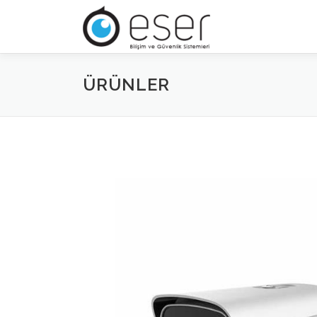
İçeriğe
geç
ÜRÜNLER