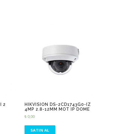
I 2
HIKVISION DS-2CD1743G0-IZ
4MP 2.8-12MM MOT IP DOME
₺
0,00
SATIN AL