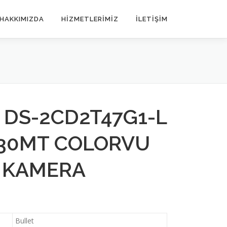
HAKKIMIZDA
HIZMETLERIMIZ
İLETIŞIM
 DS-2CD2T47G1-L
30MT COLORVU
T KAMERA
Bullet