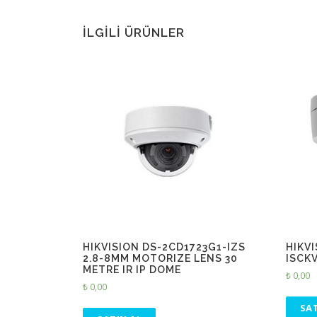
İLGILI ÜRÜNLER
HIKVISION DS-2CD1723G1-IZS
HIKV
2.8-8MM MOTORIZE LENS 30
ISCK
METRE IR IP DOME
₺
0,00
₺
0,00
SAT