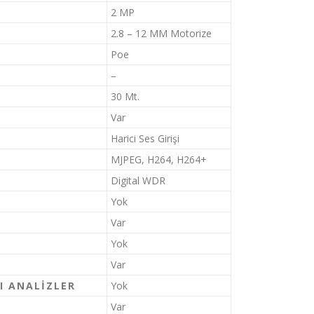
2 MP
2.8 – 12 MM Motorize
Poe
–
30 Mt.
Var
Harici Ses Girişi
MJPEG, H264, H264+
Digital WDR
Yok
Var
Yok
Var
I ANALIZLER
Yok
Var