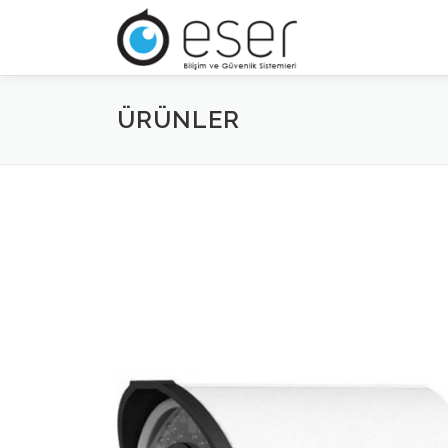
İçeriğe
geç
ÜRÜNLER