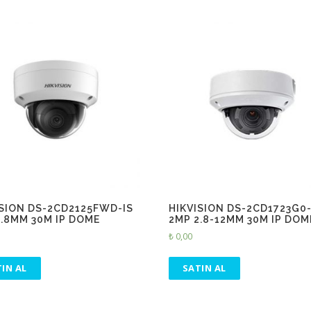
ISION DS-2CD2125FWD-IS
HIKVISION DS-2CD1723G0-
2.8MM 30M IP DOME
2MP 2.8-12MM 30M IP DOM
₺
0,00
IN AL
SATIN AL