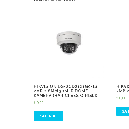
HIKVISION DS-2CD2121G0-IS
HIKV
2MP 2.8MM 30M IP DOME
2MP 
KAMERA (HARICI SES GIRISLI)
₺
0,00
₺
0,00
SAT
SATIN AL