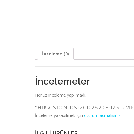
İnceleme (0)
İncelemeler
Henüz inceleme yapılmadı.
“HIKVISION DS-2CD2620F-IZS 2MP
İnceleme yazabilmek için
oturum açmalısınız
.
İLGILI ÜRÜNLER