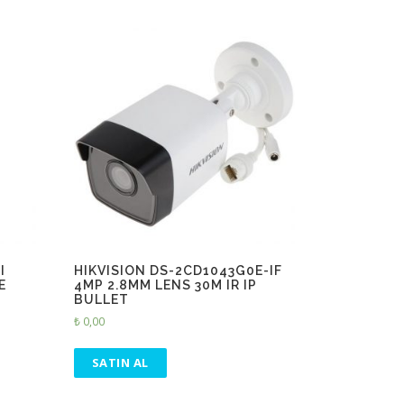
I
HIKVISION DS-2CD1043G0E-IF
E
4MP 2.8MM LENS 30M IR IP
BULLET
₺
0,00
SATIN AL