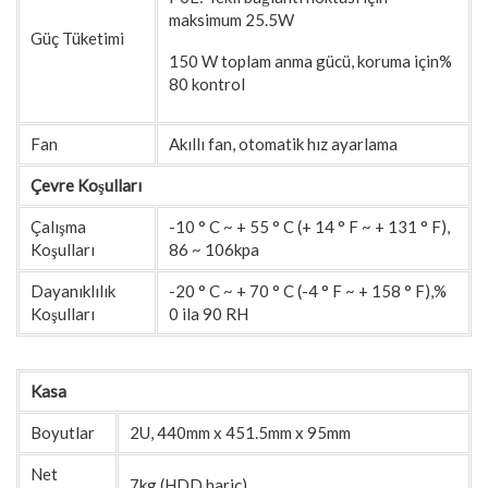
maksimum 25.5W
Güç Tüketimi
150 W toplam anma gücü, koruma için%
80 kontrol
Fan
Akıllı fan, otomatik hız ayarlama
Çevre Koşulları
Çalışma
-10 ° C ~ + 55 ° C (+ 14 ° F ~ + 131 ° F),
Koşulları
86 ~ 106kpa
Dayanıklılık
-20 ° C ~ + 70 ° C (-4 ° F ~ + 158 ° F),%
Koşulları
0 ila 90 RH
Kasa
Boyutlar
2U, 440mm x 451.5mm x 95mm
Net
7kg (HDD hariç)