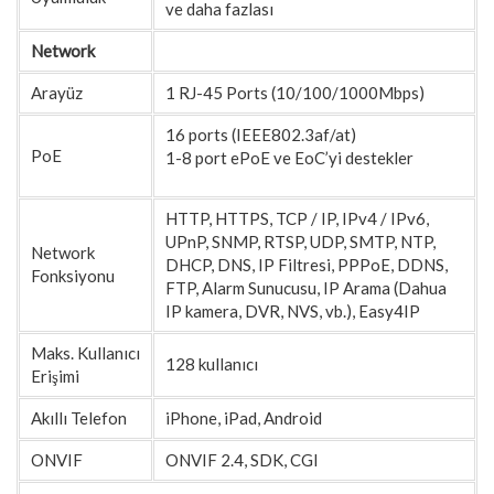
ve daha fazlası
Network
Arayüz
1 RJ-45 Ports (10/100/1000Mbps)
16 ports (IEEE802.3af/at)
PoE
1-8 port ePoE ve EoC’yi destekler
HTTP, HTTPS, TCP / IP, IPv4 / IPv6,
UPnP, SNMP, RTSP, UDP, SMTP, NTP,
Network
DHCP, DNS, IP Filtresi, PPPoE, DDNS,
Fonksiyonu
FTP, Alarm Sunucusu, IP Arama (Dahua
IP kamera, DVR, NVS, vb.), Easy4IP
Maks. Kullanıcı
128 kullanıcı
Erişimi
Akıllı Telefon
iPhone, iPad, Android
ONVIF
ONVIF 2.4, SDK, CGI