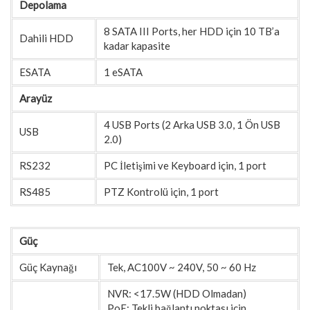
Depolama
8 SATA III Ports, her HDD için 10 TB’a
Dahili HDD
kadar kapasite
ESATA
1 eSATA
Arayüz
4 USB Ports (2 Arka USB 3.0, 1 Ön USB
USB
2.0)
RS232
PC İletişimi ve Keyboard için, 1 port
RS485
PTZ Kontrolü için, 1 port
Güç
Güç Kaynağı
Tek, AC100V ~ 240V, 50 ~ 60 Hz
NVR: <17.5W (HDD Olmadan)
PoE: Tekli bağlantı noktası için