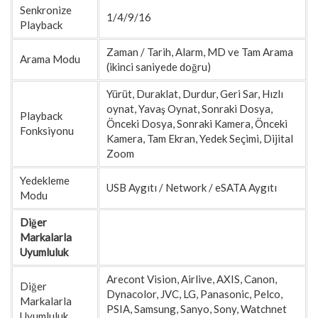
Senkronize
1/4/9/16
Playback
Zaman / Tarih, Alarm, MD ve Tam Arama
Arama Modu
(ikinci saniyede doğru)
Yürüt, Duraklat, Durdur, Geri Sar, Hızlı
oynat, Yavaş Oynat, Sonraki Dosya,
Playback
Önceki Dosya, Sonraki Kamera, Önceki
Fonksiyonu
Kamera, Tam Ekran, Yedek Seçimi, Dijital
Zoom
Yedekleme
USB Aygıtı / Network / eSATA Aygıtı
Modu
Diğer
Markalarla
Uyumluluk
Arecont Vision, Airlive, AXIS, Canon,
Diğer
Dynacolor, JVC, LG, Panasonic, Pelco,
Markalarla
PSIA, Samsung, Sanyo, Sony, Watchnet
Uyumluluk