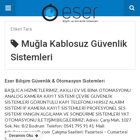
Etiket Tara
Muğla Kablosuz Güvenlik
Sistemleri
Eser Bilişim Güvenlik & Otomasyon Sistemleri
BAŞLICA HİZMETLERİMİZ; AKILLI EV VE BİNA OTOMASYONU
ANALOG KAMERA KAYIT SİSTEMİ ÇEVRE GÜVENLİK
SİSTEMLERİ GÖRÜNTÜLÜ KAPI TELEFONU HIRSIZ ALARM
SİSTEMİ İP KAMERA KAYIT SİSTEMLERİ PROFESYONEL SES
SİSTEMİ YANGIN ALGILAMA VE SÖNDÜRME SİSTEMLERİ YAT
OTOMASYONU İLETİŞİM BİLGİLERİMİZ; Adres: Çarşı Mah. 1027
Sok. No: 8/2 Bodrum Telefon: 0541 795 91 41 Mail:
info@eserguvenlik.com Çalışma Saatleri: Pazartesi – Cumartesi
Devamını Oku
09:00 – 18:00