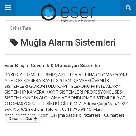
Etiket Tara
Muğla Alarm Sistemleri
Eser Bilişim Güvenlik & Otomasyon Sistemleri
BAŞLICA HİZMETLERİMİZ; AKILLI EV VE BİNA OTOMASYONU
ANALOG KAMERA KAYIT SİSTEMİ ÇEVRE GÜVENLİK
SİSTEMLERİ GÖRÜNTÜLÜ KAPI TELEFONU HIRSIZ ALARM
SİSTEMİ İP KAMERA KAYIT SİSTEMLERİ PROFESYONEL SES
SİSTEMİ YANGIN ALGILAMA VE SÖNDÜRME SİSTEMLERİ YAT
OTOMASYONU İLETİŞİM BİLGİLERİMİZ; Adres: Çarşı Mah. 1027
Sok. No: 8/2 Bodrum Telefon: 0541 795 91 41 Mail:
info@eserguvenlik.com Çalışma Saatleri: Pazartesi – Cumartesi
Devamını Oku
09:00 – 18:00