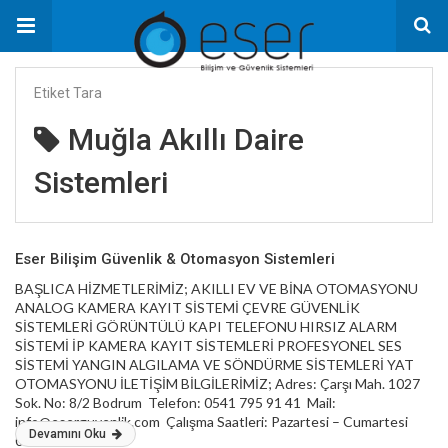
Etiket Tara
Muğla Akıllı Daire
Sistemleri
Eser Bilişim Güvenlik & Otomasyon Sistemleri
BAŞLICA HİZMETLERİMİZ; AKILLI EV VE BİNA OTOMASYONU
ANALOG KAMERA KAYIT SİSTEMİ ÇEVRE GÜVENLİK
SİSTEMLERİ GÖRÜNTÜLÜ KAPI TELEFONU HIRSIZ ALARM
SİSTEMİ İP KAMERA KAYIT SİSTEMLERİ PROFESYONEL SES
SİSTEMİ YANGIN ALGILAMA VE SÖNDÜRME SİSTEMLERİ YAT
OTOMASYONU İLETİŞİM BİLGİLERİMİZ; Adres: Çarşı Mah. 1027
Sok. No: 8/2 Bodrum Telefon: 0541 795 91 41 Mail:
info@eserguvenlik.com Çalışma Saatleri: Pazartesi – Cumartesi
Devamını Oku
09:00 – 18:00