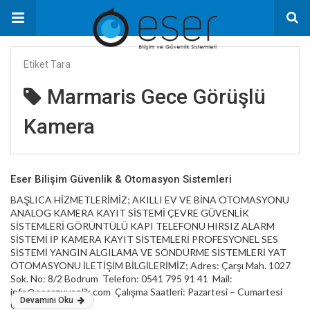
Etiket Tara
Marmaris Gece Görüşlü
Kamera
Eser Bilişim Güvenlik & Otomasyon Sistemleri
BAŞLICA HİZMETLERİMİZ; AKILLI EV VE BİNA OTOMASYONU
ANALOG KAMERA KAYIT SİSTEMİ ÇEVRE GÜVENLİK
SİSTEMLERİ GÖRÜNTÜLÜ KAPI TELEFONU HIRSIZ ALARM
SİSTEMİ İP KAMERA KAYIT SİSTEMLERİ PROFESYONEL SES
SİSTEMİ YANGIN ALGILAMA VE SÖNDÜRME SİSTEMLERİ YAT
OTOMASYONU İLETİŞİM BİLGİLERİMİZ; Adres: Çarşı Mah. 1027
Sok. No: 8/2 Bodrum Telefon: 0541 795 91 41 Mail:
info@eserguvenlik.com Çalışma Saatleri: Pazartesi – Cumartesi
Devamını Oku
09:00 – 18:00