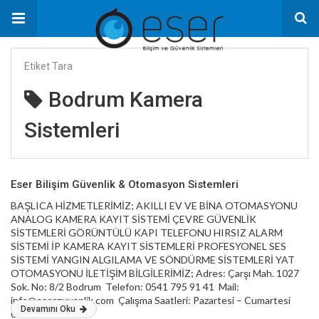
Etiket Tara
Bodrum Kamera
Sistemleri
Eser Bilişim Güvenlik & Otomasyon Sistemleri
BAŞLICA HİZMETLERİMİZ; AKILLI EV VE BİNA OTOMASYONU
ANALOG KAMERA KAYIT SİSTEMİ ÇEVRE GÜVENLİK
SİSTEMLERİ GÖRÜNTÜLÜ KAPI TELEFONU HIRSIZ ALARM
SİSTEMİ İP KAMERA KAYIT SİSTEMLERİ PROFESYONEL SES
SİSTEMİ YANGIN ALGILAMA VE SÖNDÜRME SİSTEMLERİ YAT
OTOMASYONU İLETİŞİM BİLGİLERİMİZ; Adres: Çarşı Mah. 1027
Sok. No: 8/2 Bodrum Telefon: 0541 795 91 41 Mail:
info@eserguvenlik.com Çalışma Saatleri: Pazartesi – Cumartesi
Devamını Oku
09:00 – 18:00