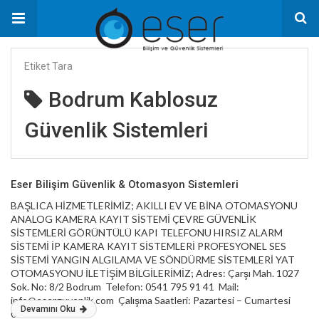
Etiket Tara
Bodrum Kablosuz
Güvenlik Sistemleri
Eser Bilişim Güvenlik & Otomasyon Sistemleri
BAŞLICA HİZMETLERİMİZ; AKILLI EV VE BİNA OTOMASYONU
ANALOG KAMERA KAYIT SİSTEMİ ÇEVRE GÜVENLİK
SİSTEMLERİ GÖRÜNTÜLÜ KAPI TELEFONU HIRSIZ ALARM
SİSTEMİ İP KAMERA KAYIT SİSTEMLERİ PROFESYONEL SES
SİSTEMİ YANGIN ALGILAMA VE SÖNDÜRME SİSTEMLERİ YAT
OTOMASYONU İLETİŞİM BİLGİLERİMİZ; Adres: Çarşı Mah. 1027
Sok. No: 8/2 Bodrum Telefon: 0541 795 91 41 Mail:
info@eserguvenlik.com Çalışma Saatleri: Pazartesi – Cumartesi
Devamını Oku
09:00 – 18:00